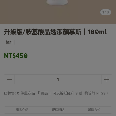
1
/
3
升級版/胺基酸晶透潔顏慕斯｜100ml
恆妍
NT$450
已銷售: 0 件
此商品 「 最高 」可以折抵紅利
9
點 (約等於
NT$9
)
商品介紹
規格說明
運送方式