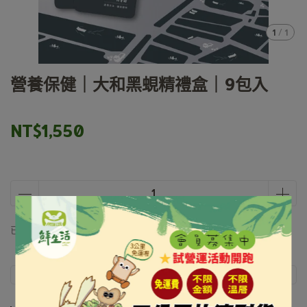
1
/
1
營養保健｜大和黑蜆精禮盒｜9包入
NT$1,550
已銷售: 0 件
此商品 「 最高 」可以折抵紅利
31
點 (約等於
NT$31
)
商品介紹
規格說明
運送方式